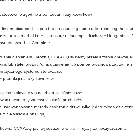
 wodzie środki ochrony drewna
dostosowane zgodnie z potrzebami użytkowników)
ing medicament---open the pressurizing pump after reaching the liquid
cells for a period of time—pressure unloading—discharge Reagents ---
move the wood --- Complete
anie ciśnieniem i próżnią CCA ACQ systemy przetwarzania drewna auto
ienia lub stałej próżni,Pompa ciśnienia lub pompa próżniowa zatrzyma 
matycznego systemu sterowania.
 produkcji dla użytkowników.
cjalna stalowa płyta na zbiorniki ciśnieniowe.
ywanie wad, aby zapewnić jakość produktów.
ób, zaawansowane metody otwierania drzwi, tylko jedna młoda dziewcz
a z niewłaściwą obsługą.
drewna CCA ACQ jest wyposażona w filtr filtrujący zanieczyszczenia.