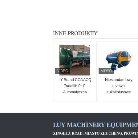
INNE PRODUKTY
LY Brand CCA ACQ
Niestandardowy
Tanalith PLC
drzewo
Automatyczna
eukaliptusowe
Kontrola Impregnacji
słupek zewnętrzny
Drewna
dom słupek
Podciśnieniowo-
oczyszczalni
Wysokociśnieniowej
wysokiej wydajności
LUY MACHINERY EQUIPMEN
Rozpuszczalnej w
Wodzie Łożyska
XINGHUA ROAD, MIASTO ZHUCHENG, PROW
Łatwe