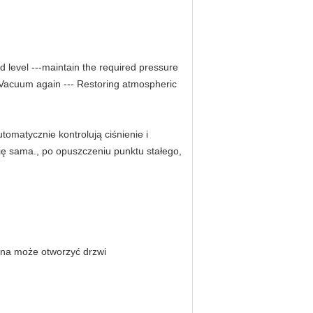
 level ---maintain the required pressure
 Vacuum again --- Restoring atmospheric
matycznie kontrolują ciśnienie i
się sama., po opuszczeniu punktu stałego,
yna może otworzyć drzwi