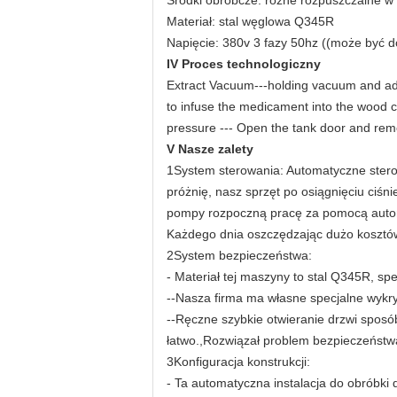
Środki obróbcze: różne rozpuszczalne w
Materiał: stal węglowa Q345R
Napięcie: 380v 3 fazy 50hz ((może być 
IV Proces technologiczny
Extract Vacuum---holding vacuum and add
to infuse the medicament into the wood 
pressure --- Open the tank door and re
V Nasze zalety
1System sterowania: Automatyczne sterow
próżnię, nasz sprzęt po osiągnięciu ciśn
pompy rozpoczną pracę za pomocą auto
Każdego dnia oszczędzając dużo kosztów
2System bezpieczeństwa:
- Materiał tej maszyny to stal Q345R, spe
--Nasza firma ma własne specjalne wykr
--Ręczne szybkie otwieranie drzwi spos
łatwo.,Rozwiązał problem bezpieczeństw
3Konfiguracja konstrukcji:
- Ta automatyczna instalacja do obróbki 