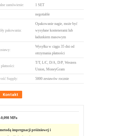
lne zamówienie:
1 SET
negotiable
Opakowanie nagie, może być
óły pakowania:
wysyłane kontenerami lub
ładunkiem masowym
Wysyłka w ciągu 35 dni od
ostawy:
otrzymania płatności
T/T, L/C, D/A, D/P, Western
płatności:
Union, MoneyGram
ość Supply:
5000 zestawów rocznie
Kontakt
-0,098 MPa
metodą impregnacji próżniowej i