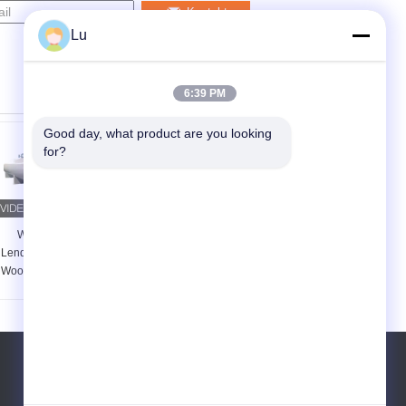
Kontakt
Lu
6:39 PM
Good day, what product are you looking 
for?
Według Wood
Q345R Instalacja do
Lendth to Customize
obróbki drewna PLC
Wood Fire Retardant
Automatyczne
Industrial Autoclave
sterowanie
ścieżkami ścieżkami
Sleepers Sprzęt do
konserwacji drewna
Tel:
86-150-3607-8206