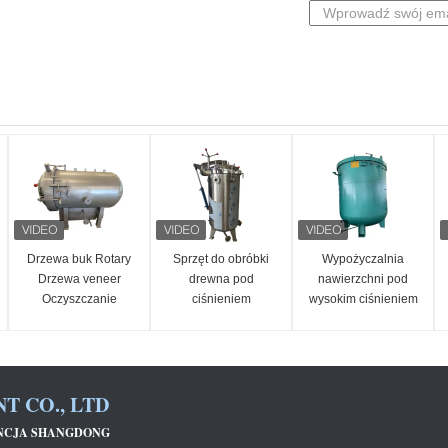
Drzewa buk Rotary
Sprzęt do obróbki
Wypożyczalnia
Drzewa veneer
drewna pod
nawierzchni pod
Oczyszczanie
ciśnieniem
wysokim ciśnieniem
ciśnienia próżnia
Impregnacja próżni
Drewno drewno
impregnacja
autoklaw
T CO., LTD
INCJA SHANGDONG