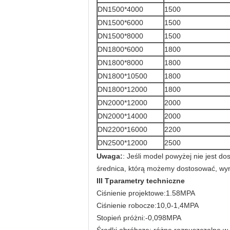
DN1500*4000
1500
DN1500*6000
1500
DN1500*8000
1500
DN1800*6000
1800
DN1800*8000
1800
DN1800*10500
1800
DN1800*12000
1800
DN2000*12000
2000
DN2000*14000
2000
DN2200*16000
2200
DN2500*12000
2500
Uwaga:
: Jeśli model powyżej nie jest 
średnica, którą możemy dostosować, wy
III T
parametry techniczne
Ciśnienie projektowe:1.58MPA
Ciśnienie robocze:10,0-1,4MPA
Stopień próżni:-0,098MPA