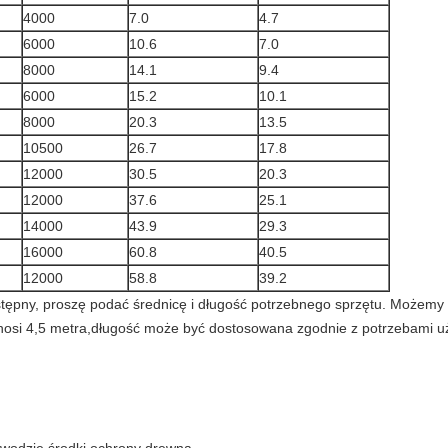
4000
7.0
4.7
6000
10.6
7.0
8000
14.1
9.4
6000
15.2
10.1
8000
20.3
13.5
10500
26.7
17.8
12000
30.5
20.3
12000
37.6
25.1
14000
43.9
29.3
16000
60.8
40.5
12000
58.8
39.2
dostępny, proszę podać średnicę i długość potrzebnego sprzętu. Możem
nosi 4,5 metra,długość może być dostosowana zgodnie z potrzebami u