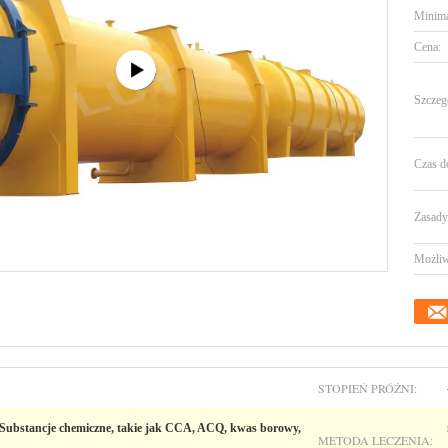
Minima
Cena:
Szczeg
Czas d
Zasady 
Możliw
STOPIEŃ PRÓŻNI:
Substancje chemiczne, takie jak CCA, ACQ, kwas borowy,
METODA LECZENIA: