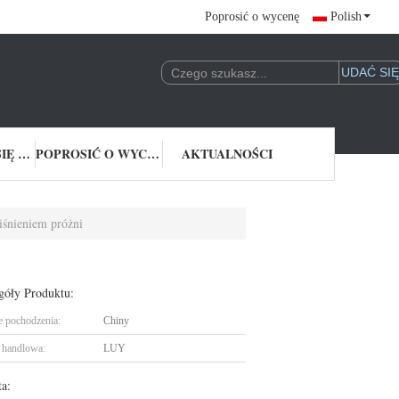
Poprosić o wycenę
Polish
SKONTAKTUJ SIĘ Z NAMI
POPROSIĆ O WYCENĘ
AKTUALNOŚCI
iśnieniem próżni
góły Produktu:
e pochodzenia:
Chiny
handlowa:
LUY
ta: