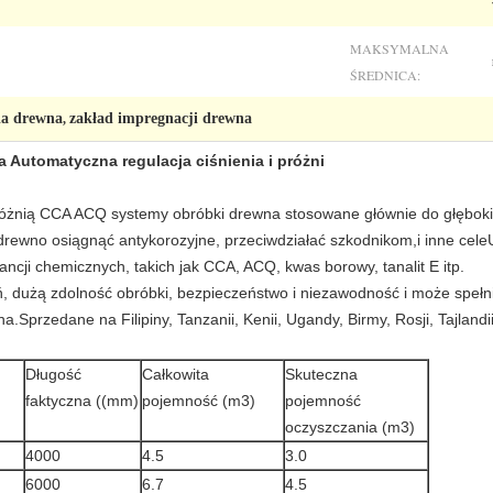
MAKSYMALNA
ŚREDNICA:
ia drewna
zakład impregnacji drewna
,
 Automatyczna regulacja ciśnienia i próżni
próżnią CCA ACQ systemy obróbki drewna stosowane głównie do głębok
 drewno osiągnąć antykorozyjne, przeciwdziałać szkodnikom,i inne cel
cji chemicznych, takich jak CCA, ACQ, kwas borowy, tanalit E itp.
ń, dużą zdolność obróbki, bezpieczeństwo i niezawodność i może speł
.Sprzedane na Filipiny, Tanzanii, Kenii, Ugandy, Birmy, Rosji, Tajlandii
Długość
Całkowita
Skuteczna
faktyczna ((mm)
pojemność (m3)
pojemność
oczyszczania (m3)
4000
4.5
3.0
6000
6.7
4.5