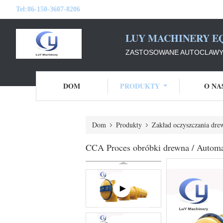
Tel:
86-150-3607-8206
LUY MACHINERY EQ
ZASTOSOWANE AUTOCLAWY Z
DOM
PRODUKTY
O NA
Dom
Produkty
Zakład oczyszczania dre
CCA Proces obróbki drewna / Automat