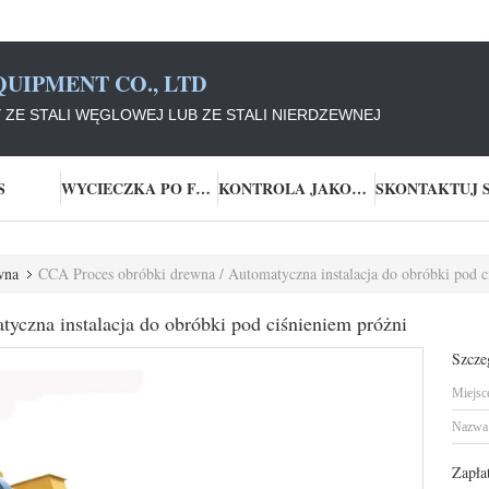
UIPMENT CO., LTD
E STALI WĘGLOWEJ LUB ZE STALI NIERDZEWNEJ
S
WYCIECZKA PO FABRYCE
KONTROLA JAKOŚCI
wna
CCA Proces obróbki drewna / Automatyczna instalacja do obróbki pod c
yczna instalacja do obróbki pod ciśnieniem próżni
Szcze
Miejsc
Nazwa 
Zapła