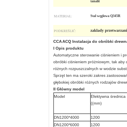
tanalit
MATERIAŁ:
Stal węglowa Q345R
PODKREŚLIĆ:
zakłady przetwarzan
CCA ACQ Instalacja do obróbki drewna
I Opis produktu
Automatyczne sterowanie ciśnieniem i 
obróbki ciśnieniem próżniowym, tak aby
różnych rozpuszczalnych w wodzie substan
Sprzęt ten ma szeroki zakres zastosowa
głębokiej obróbki różnych rodzajów drewna
II Główny model
Model
Efektywna średnica
((mm)
DN1200*4000
1200
DN1200*6000
1200