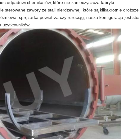
iec odpadowi chemikaliów, które nie zanieczyszczą fabryki.
e sterowane zawory ze stali nierdzewnej, które są kilkakrotnie droższ
różniowa, sprężarka powietrza czy rurociąg, nasza konfiguracja jest st
a użytkowników.