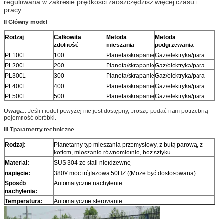
regulowana w zakresie prędkości.zaoszczędzisz więcej czasu i
pracy.
II Główny model
Rodzaj
Całkowita
Metoda
Metoda
zdolność
mieszania
podgrzewania
PL100L
100 l
Planeta/skrapanie
Gaz/elektryka/para
PL200L
200 l
Planeta/skrapanie
Gaz/elektryka/para
PL300L
300 l
Planeta/skrapanie
Gaz/elektryka/para
PL400L
400 l
Planeta/skrapanie
Gaz/elektryka/para
PL500L
500 l
Planeta/skrapanie
Gaz/elektryka/para
Uwaga:
: Jeśli model powyżej nie jest dostępny, proszę podać nam potrzebną
pojemność obróbki.
III T
parametry techniczne
Rodzaj
:
Planetarny typ mieszania przemysłowy, z butą parową, z
kotłem, mieszanie równomiernie, bez sztyku
Materiał:
SUS 304 ze stali nierdzewnej
napięcie:
380V moc trójfazowa 50HZ ((Może być dostosowana)
Sposób
Automatyczne nachylenie
nachylenia:
Temperatura:
Automatyczne sterowanie
Opakowanie:
Opakowania drewniane